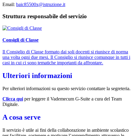
Email:
baic85500x@istruzione.it
Struttura responsabile del servizio
Consigli di Classe
Il Consiglio di Classe formato dai soli docenti si riunisce di norma
una volta ogni due mesi. Il Consiglio si riunisce comunque in tutti i
casi in cui ci sono tematiche importanti da affrontare.
Ulteriori informazioni
Per ulteriori informazioni su questo servizio contattare la segreteria.
Clicca qui
per leggere il Vademecum G-Suite
a cura del Team
Digitale.
A cosa serve
Il servizio è utile ai fini della collaborazione in ambiente scolastico
per facilitare, sostenere e motivare l’apprendimento attraverso le