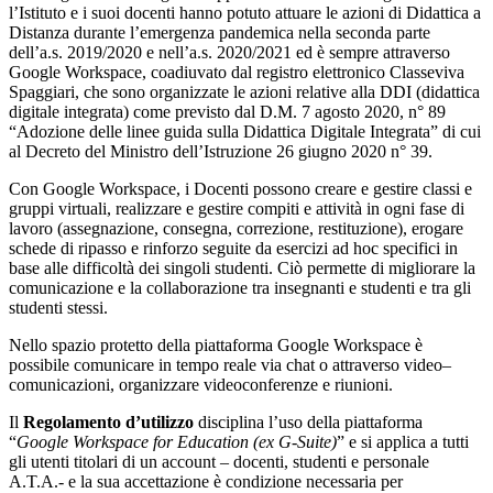
l’Istituto e i suoi docenti hanno potuto attuare le azioni di Didattica a
Distanza durante l’emergenza pandemica nella seconda parte
dell’a.s. 2019/2020 e nell’a.s. 2020/2021 ed è sempre attraverso
Google Workspace, coadiuvato dal registro elettronico Classeviva
Spaggiari, che sono organizzate le azioni relative alla DDI (didattica
digitale integrata) come previsto dal D.M. 7 agosto 2020, n° 89
“Adozione delle linee guida sulla Didattica Digitale Integrata” di cui
al Decreto del Ministro dell’Istruzione 26 giugno 2020 n° 39.
Con Google Workspace, i Docenti possono creare e gestire classi e
gruppi virtuali, realizzare e gestire compiti e attività in ogni fase di
lavoro (assegnazione, consegna, correzione, restituzione), erogare
schede di ripasso e rinforzo seguite da esercizi ad hoc specifici in
base alle difficoltà dei singoli studenti. Ciò permette di migliorare la
comunicazione e la collaborazione tra insegnanti e studenti e tra gli
studenti stessi.
Nello spazio protetto della piattaforma Google Workspace è
possibile comunicare in tempo reale via chat o attraverso video–
comunicazioni, organizzare videoconferenze e riunioni.
Il
Regolamento d’utilizzo
disciplina l’uso della piattaforma
“
Google Workspace for Education (ex G-Suite)
” e si applica a tutti
gli utenti titolari di un account – docenti, studenti e personale
A.T.A.- e la sua accettazione è condizione necessaria per