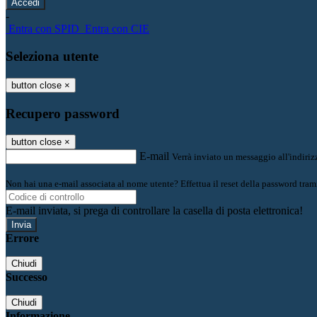
-
Entra con SPID
Entra con CIE
Seleziona utente
button close
×
Recupero password
button close
×
E-mail
Verrà inviato un messaggio all'indirizz
Non hai una e-mail associata al nome utente? Effettua il reset della password tram
E-mail inviata, si prega di controllare la casella di posta elettronica!
Errore
Chiudi
Successo
Chiudi
Informazione