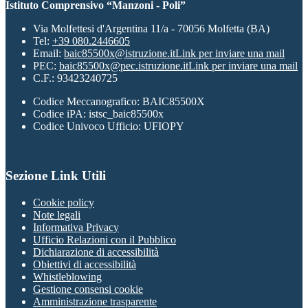
Istituto Comprensivo “Manzoni - Poli”
Via Molfettesi d'Argentina 11/a - 70056 Molfetta (BA)
Tel:
+39 080.2446605
Email:
baic85500x@istruzione.it
Link per inviare una mail
PEC:
baic85500x@pec.istruzione.it
Link per inviare una mail
C.F.: 93423240725
Codice Meccanografico: BAIC85500X
Codice iPA: istsc_baic85500x
Codice Univoco Ufficio: UFIOPY
Sezione Link Utili
Cookie policy
Note legali
Informativa Privacy
Ufficio Relazioni con il Pubblico
Dichiarazione di accessibilità
Obiettivi di accessibilità
Whistleblowing
Gestione consensi cookie
Amministrazione trasparente