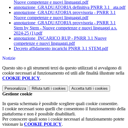
Nuove competenze e nuovi linguaggi.pdf
annotazione_GRADUATORIA definitiva PNRR 3.1 _ata.pdf
annotazione_GRADUATORIA provvisoria - PNRR 3.1
Nuove competenze e nuovi linguaggi.pdf
annotazione_GRADUATORIA provvisoria - PNRR 3.1
Stem by Stem - Nuove competenze e nuovi linguaggi a.s.
2024-25 (1).pdf
annotazione_INCARICO RUP - PNRR 3.1 Nuove
competenze e nuovi linguaggi.pdf
Decreto affidamento incarichi PNRR 3.1 STEM.pdf
Notizie
Questo sito o gli strumenti terzi da questo utilizzati si avvalgono di
cookie necessari al funzionamento ed utili alle finalità illustrate nella
COOKIE POLICY
.
Personalizza
Rifiuta tutti
i cookies
Accetta tutti
i cookies
Gestione cookie
In questa schermata è possibile scegliere quali cookie consentire.
I cookie necessari sono quelli che consentono il funzionamento della
piattaforma e non è possibile disabilitarli.
Per conoscere quali sono i cookie necessari al funzionamento potete
visionare la
COOKIE POLICY
.