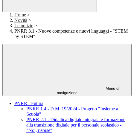
Home
>
Novità
>
Le notizie
>
PNRR 3.1 - Nuove competenze e nuovi linguaggi - "STEM
by STEM"
Menu di
navigazione
PNRR - Futura
PNRR 1.4 - D.M. 19/2024 - Progetto "Insieme a
Scuola"
PNRR 2.1 - Didattica digitale integrata e formazione
alla transizione digitale per il personale scolastico -
"Noi, risorse"